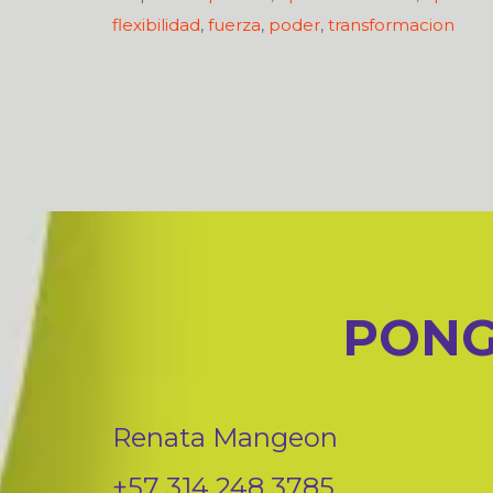
flexibilidad
,
fuerza
,
poder
,
transformacion
PONG
Renata Mangeon
+57 314 248 3785