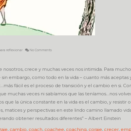
ara reflexionar
No Comments
e nosotros, crece y muchas veces nos intimida. Para muchos
– sin embargo, como todo en la vida – cuanto más aceptas 
más fácil es el proceso de transición y el cambio en si. Con
ue muchas veces ni sabíamos que las teníamos…nos volv
s que la única constante en la vida es el cambio, y resistir o
 matices y perspectivas en este lindo camino llamado vida
rando obtener resultados diferentes” – Albert Einstein
zaje
,
cambio
,
coach
,
coachee
,
coaching
,
coraje
,
crecer
,
emp