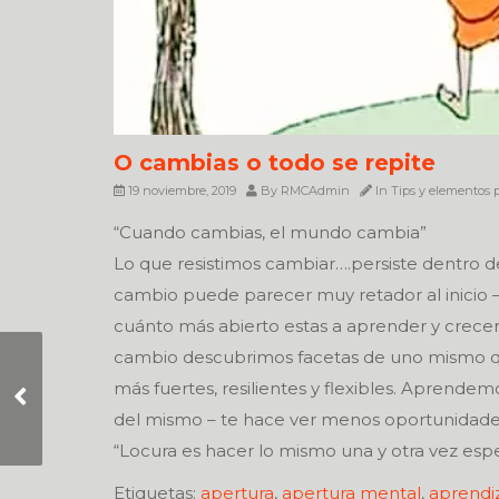
O cambias o todo se repite
19 noviembre, 2019
By
RMCAdmin
In
Tips y elementos p
“Cuando cambias, el mundo cambia”
Lo que resistimos cambiar….persiste dentro d
cambio puede parecer muy retador al inicio 
cuánto más abierto estas a aprender y crecer…
cambio descubrimos facetas de uno mismo q
Mientras tu sepas
más fuertes, resilientes y flexibles. Aprendemo
quien eres, no tienes
del mismo – te hace ver menos oportunidades,
nada que demostrar
“Locura es hacer lo mismo una y otra vez espe
Etiquetas:
apertura
,
apertura mental
,
aprendi