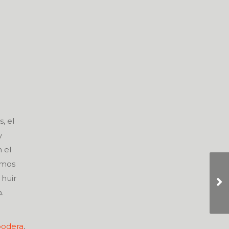
, el
y
 el
emos
 huir
.
odera
,