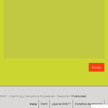
RMC² - Coaching y Consultoría Empresarial - Desarrollo:
1 Publicidad
Inicio
Perfil
¿Qué es RMC²?
Portafolio de servicios