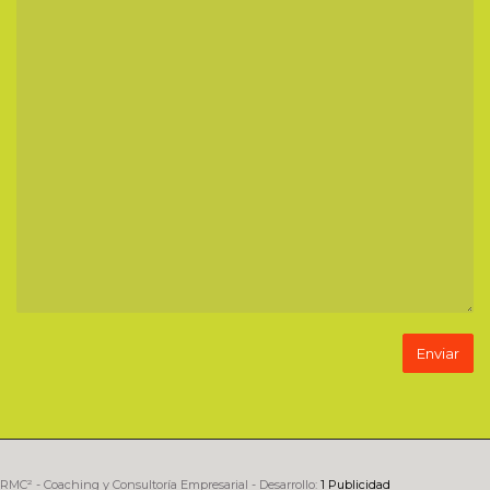
RMC² - Coaching y Consultoría Empresarial - Desarrollo:
1 Publicidad