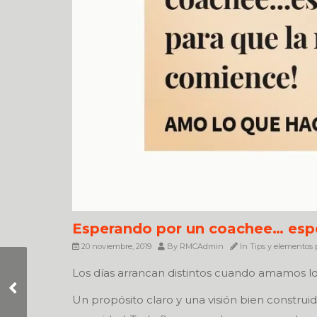
Esperando por un coachee… esp
20 noviembre, 2019
By
RMCAdmin
In
Tips y elementos p
Los días arrancan distintos cuando amamos 
No todos los días
podrás con todo…y
Un propósito claro y una visión bien construi
no pasa nada