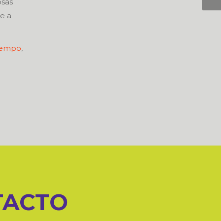
osas
e a
tiempo
,
TACTO