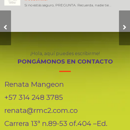
Si no estás seguro, PREGUNTA. Recuerda, nadie tie...
Esperando por un
coachee…
esperando para que
la magia comience
¡Hola, aquí puedes escribirme!
PONGÁMONOS EN CONTACTO
Renata Mangeon
+57 314 248 3785
renata@rmc2.com.co
Carrera 13ª n.89-53 of.404 –Ed.