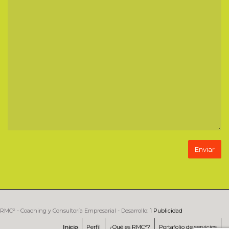
RMC² - Coaching y Consultoría Empresarial - Desarrollo:
1 Publicidad
Inicio
Perfil
¿Qué es RMC²?
Portafolio de servicios