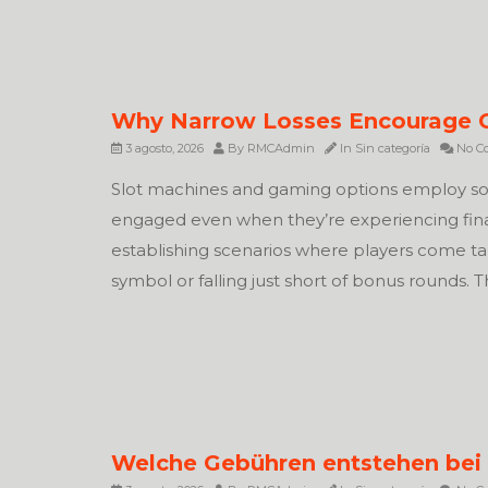
Why Narrow Losses Encourage 
3 agosto, 2026
By
RMCAdmin
In
Sin categoría
No C
Slot machines and gaming options employ so
engaged even when they’re experiencing financ
establishing scenarios where players come tant
symbol or falling just short of bonus rounds. 
Welche Gebühren entstehen bei 