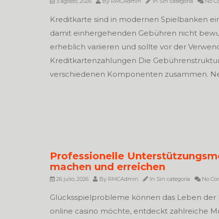
3 agosto, 2026
By
RMCAdmin
In
Sin categoría
No C
Kreditkarte sind in modernen Spielbanken ein 
damit einhergehenden Gebühren nicht bewus
erheblich variieren und sollte vor der Verwen
Kreditkartenzahlungen Die Gebührenstruktur 
verschiedenen Komponenten zusammen. Ne
Professionelle Unterstützungsmö
machen und erreichen
26 julio, 2026
By
RMCAdmin
In
Sin categoría
No Co
Glücksspielprobleme können das Leben der B
online casino möchte, entdeckt zahlreiche Mögl