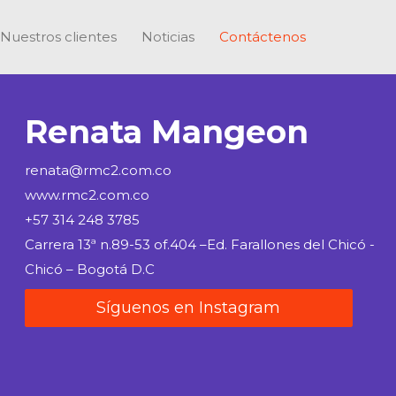
Nuestros clientes
Noticias
Contáctenos
Renata Mangeon
renata@rmc2.com.co
www.rmc2.com.co
+57 314 248 3785
Carrera 13ª n.89-53 of.404 –Ed. Farallones del Chicó -
Chicó – Bogotá D.C
Síguenos en Instagram