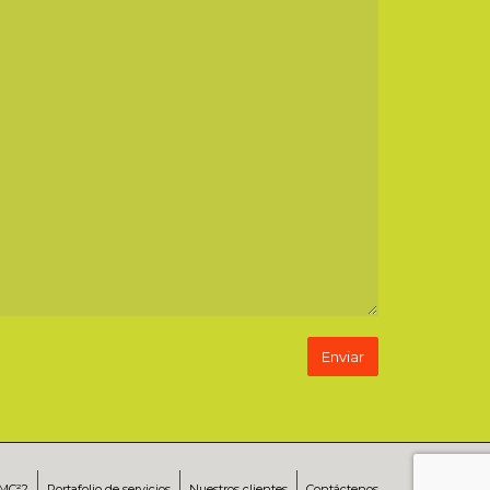
RMC²?
Portafolio de servicios
Nuestros clientes
Contáctenos