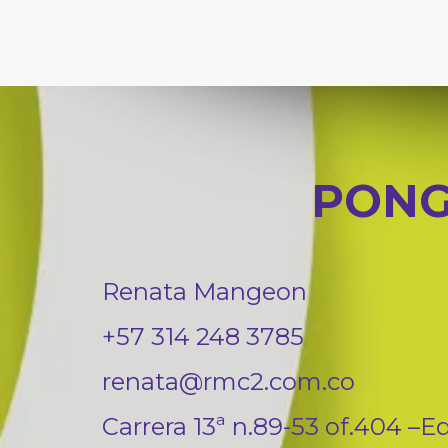
PONG
Renata Mangeon
+57 314 248 3785
renata@rmc2.com.co
Carrera 13ª n.89-53 of.404 –Ed