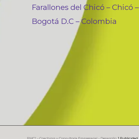
Farallones del Chicó – Chicó –
Bogotá D.C – Colombia
RMC² - Coaching y Consultoría Empresarial - Desarrollo:
1 Publicidad