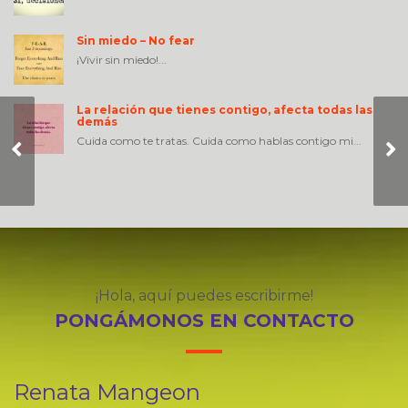
Sin miedo – No fear
¡Vivir sin miedo!...
La relación que tienes contigo, afecta todas las
demás
Octubre 23 y 24 –
Cuida como te tratas. Cuida como hablas contigo mi...
Boston Scientific –
Vitamins for Leaders
–Taller Líder Coach
¡Hola, aquí puedes escribirme!
PONGÁMONOS EN CONTACTO
Renata Mangeon