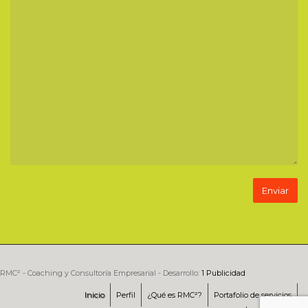
RMC² - Coaching y Consultoría Empresarial - Desarrollo:
1 Publicidad
Inicio
Perfil
¿Qué es RMC²?
Portafolio de servicios