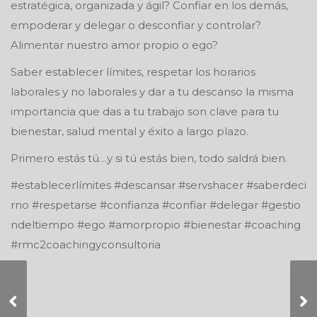
estratégica, organizada y ágil? Confiar en los demás,
empoderar y delegar o desconfiar y controlar?
Alimentar nuestro amor propio o ego?
Saber establecer límites, respetar los horarios
laborales y no laborales y dar a tu descanso la misma
importancia que das a tu trabajo son clave para tu
bienestar, salud mental y éxito a largo plazo.
Primero estás tú…y si tú estás bien, todo saldrá bien.
#establecerlímites #descansar #servshacer #saberdeci
rno #respetarse #confianza #confiar #delegar #gestio
ndeltiempo #ego #amorpropio #bienestar #coaching
#rmc2coachingyconsultoria
Be nicer to yourself,
you are still learning