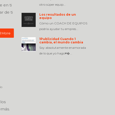
 en ti
otro súper equip...
r de ti
Los resultados de un
equipo
Cómo un COACH DE EQUIPOS
podría ayudar tu empres...
 More
1Publicidad Cuando 1
cambia, el mundo cambia
Soy absolutamente enamorada
de lo que yo hago♥�...
o
los
emás.