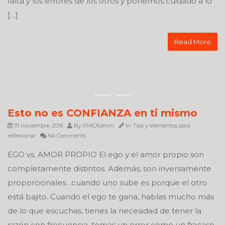
falta y los errores de los otros y ponemos cuidado a lo
[…]
Read More
Esto no es CONFIANZA en ti mismo
19 noviembre, 2019
By
RMCAdmin
In
Tips y elementos para
reflexionar
No Comments
EGO vs. AMOR PROPIO El ego y el amor propio son
completamente distintos. Además, son inversamente
proporcionales…cuando uno sube es porque el otro
está bajito. Cuando el ego te gana, hablas mucho más
de lo que escuchas, tienes la necesidad de tener la
razón con frecuencia, tomas un error como un fracaso