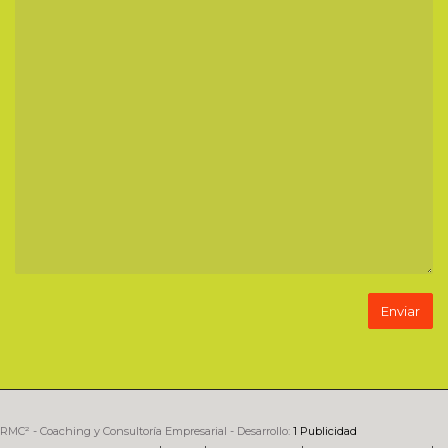
RMC² - Coaching y Consultoría Empresarial - Desarrollo:
1 Publicidad