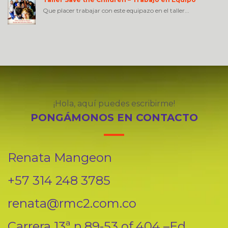
Que placer trabajar con este equipazo en el taller...
¡Hola, aquí puedes escribirme!
PONGÁMONOS EN CONTACTO
Renata Mangeon
+57 314 248 3785
renata@rmc2.com.co
Carrera 13ª n.89-53 of.404 –Ed.