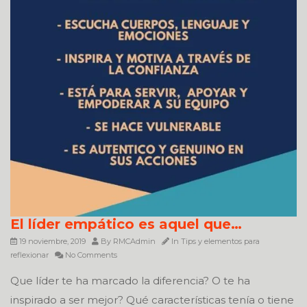
El líder empático es aquel que…
19 noviembre, 2019
By
RMCAdmin
In
Tips y elementos para
reflexionar
No Comments
Que líder te ha marcado la diferencia? O te ha
inspirado a ser mejor? Qué características tenía o tiene