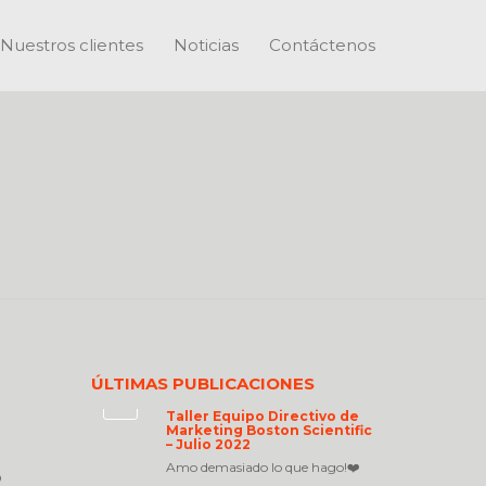
Nuestros clientes
Noticias
Contáctenos
ÚLTIMAS PUBLICACIONES
Taller Equipo Directivo de
Marketing Boston Scientific
– Julio 2022
Amo demasiado lo que hago!❤️
o