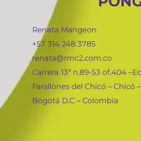
PONG
Renata Mangeon
+57 314 248 3785
renata@rmc2.com.co
Carrera 13ª n.89-53 of.404 –Ed
Farallones del Chicó – Chicó –
Bogotá D.C – Colombia