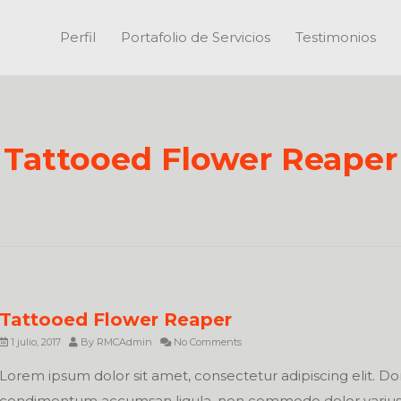
Perfil
Portafolio de Servicios
Testimonios
Tattooed Flower Reaper
Tattooed Flower Reaper
1 julio, 2017
By
RMCAdmin
No Comments
Lorem ipsum dolor sit amet, consectetur adipiscing elit. D
condimentum accumsan ligula, non commodo dolor varius 