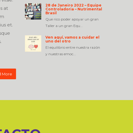
28 de Janeiro 2022 – Equipe
s at
Controladoria – Nutrimental
Brasil
um
Que rico poder apoyar un gran
ius et.
Taller a un gran Equ...
isque
Ven aquí, vamos a cuidar el
.
uno del otro
El equilibrio entre nuestra razón
y nuestras emoc...
 More