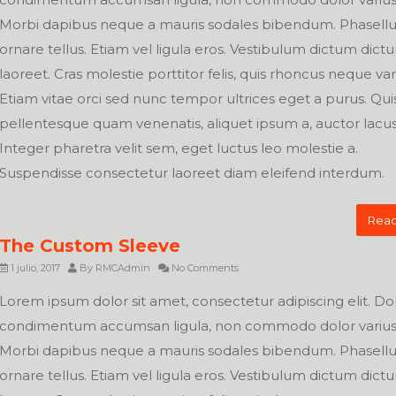
Morbi dapibus neque a mauris sodales bibendum. Phasellu
ornare tellus. Etiam vel ligula eros. Vestibulum dictum dict
laoreet. Cras molestie porttitor felis, quis rhoncus neque var
Etiam vitae orci sed nunc tempor ultrices eget a purus. Qu
pellentesque quam venenatis, aliquet ipsum a, auctor lacus
Integer pharetra velit sem, eget luctus leo molestie a.
Suspendisse consectetur laoreet diam eleifend interdum.
Read
The Custom Sleeve
1 julio, 2017
By
RMCAdmin
No Comments
Lorem ipsum dolor sit amet, consectetur adipiscing elit. D
condimentum accumsan ligula, non commodo dolor varius 
Morbi dapibus neque a mauris sodales bibendum. Phasellu
ornare tellus. Etiam vel ligula eros. Vestibulum dictum dict