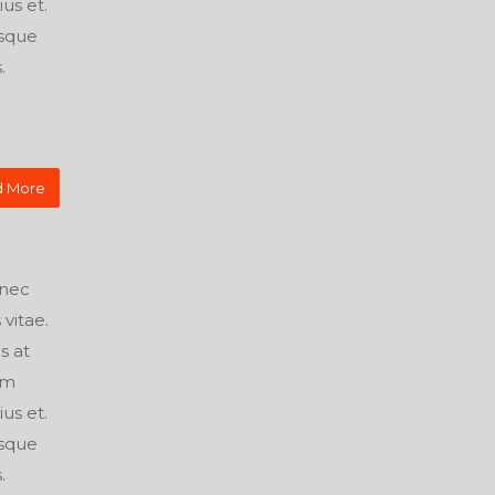
ius et.
isque
.
 More
onec
vitae.
s at
um
ius et.
isque
.