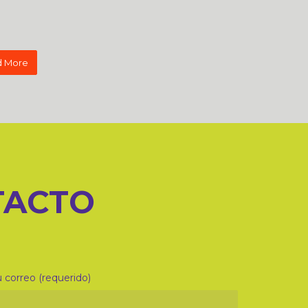
 More
TACTO
 correo (requerido)