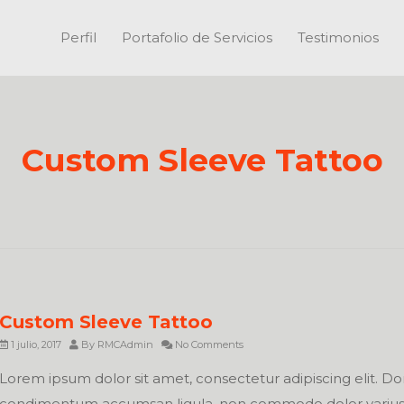
Perfil
Portafolio de Servicios
Testimonios
Custom Sleeve Tattoo
Custom Sleeve Tattoo
1 julio, 2017
By
RMCAdmin
No Comments
Lorem ipsum dolor sit amet, consectetur adipiscing elit. D
condimentum accumsan ligula, non commodo dolor varius 