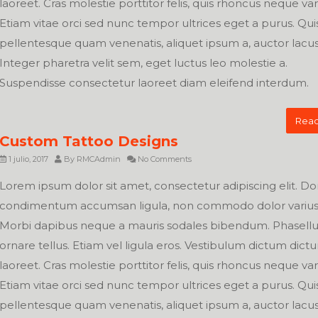
laoreet. Cras molestie porttitor felis, quis rhoncus neque var
Etiam vitae orci sed nunc tempor ultrices eget a purus. Qu
pellentesque quam venenatis, aliquet ipsum a, auctor lacus
Integer pharetra velit sem, eget luctus leo molestie a.
Suspendisse consectetur laoreet diam eleifend interdum.
Read
Custom Tattoo Designs
1 julio, 2017
By
RMCAdmin
No Comments
Lorem ipsum dolor sit amet, consectetur adipiscing elit. D
condimentum accumsan ligula, non commodo dolor varius 
Morbi dapibus neque a mauris sodales bibendum. Phasellu
ornare tellus. Etiam vel ligula eros. Vestibulum dictum dict
laoreet. Cras molestie porttitor felis, quis rhoncus neque var
Etiam vitae orci sed nunc tempor ultrices eget a purus. Qu
pellentesque quam venenatis, aliquet ipsum a, auctor lacus