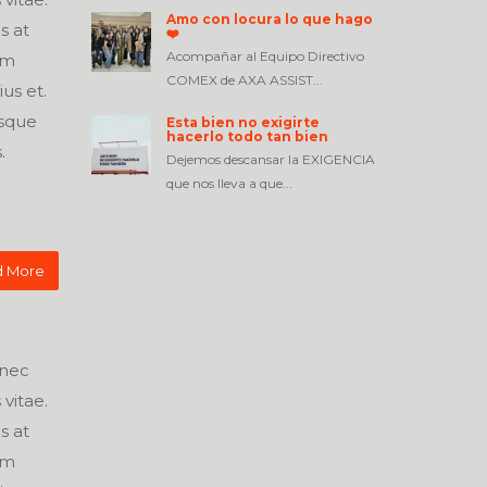
Amo con locura lo que hago
s at
❤️
Acompañar al Equipo Directivo
um
COMEX de AXA ASSIST...
ius et.
isque
Esta bien no exigirte
hacerlo todo tan bien
.
Dejemos descansar la EXIGENCIA
que nos lleva a que...
 More
onec
vitae.
s at
um