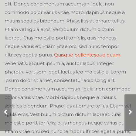
elit. Donec condimentum accumsan ligula, non
commodo dolor varius vitae. Morbi dapibus neque a
mauris sodales bibendum. Phasellus at ornare tellus.
Etiam vel ligula eros. Vestibulum dictum dictum
laoreet. Cras molestie porttitor felis, quis rhoncus
neque varius et. Etiam vitae orci sed nunc tempor
ultrices eget a purus.
Quisque pellentesque quam
venenatis, aliquet ipsum a, auctor lacus. Integer
pharetra velit sem, eget luctus leo molestie a. Lorem
ipsum dolor sit amet, consectetur adipiscing elit.
Donec condimentum accumsan ligula, non commodo
dolor varius vitae. Morbi dapibus neque a mauris
sodales bibendum. Phasellus at ornare tellus. Etiam vel
Tattooed Flower
ligula eros. Vestibulum dictum dictum laoreet. Cras
Reaper
molestie porttitor felis, quis rhoncus neque varius et.
Etiam vitae orci sed nunc tempor ultrices eget a purus.