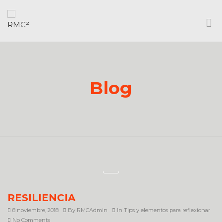
Blog
RESILIENCIA
8 noviembre, 2018
By
RMCAdmin
In
Tips y elementos para reflexionar
No Comments