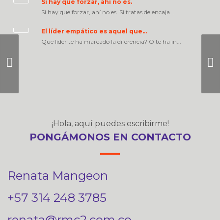
Si hay que forzar, ahí no es.
Si hay que forzar, ahí no es. Si tratas de encaja...
El líder empático es aquel que…
Que líder te ha marcado la diferencia? O te ha in...
Buscas alguien que
pueda cambiar tu
vida? Mírate al espejo
¡Hola, aquí puedes escribirme!
PONGÁMONOS EN CONTACTO
Renata Mangeon
+57 314 248 3785
renata@rmc2.com.co