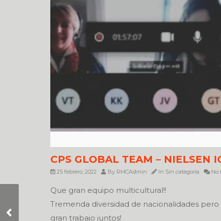
CPS GLOBAL TEAM – NIELSEN I
25 febrero, 2022
By
RMCAdmin
In
Sin categoría
No 
Que gran equipo multicultural!!
09 de DICIEMBRE –
Tremenda diversidad de nacionalidades pero
ACTIVIDAD
gran trabajo juntos!
CELEBRACIÓN