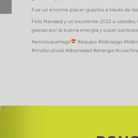
CIERRE FY 2021
Fue un enorme placer guiarlos a través de las 
Feliz Navidad y un excelente 2022 a ustedes,
gracias por la buena energía y super participa
#amoloquehago
#equipo #liderazgo #líde
#multicultural #diversidad #sinergia #coach