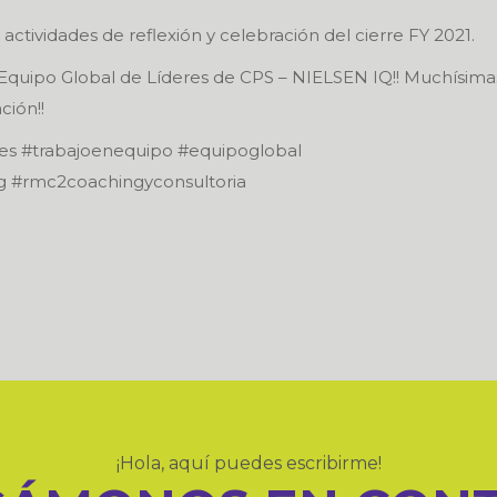
actividades de reflexión y celebración del cierre FY 2021.
 Equipo Global de Líderes de CPS – NIELSEN IQ!! Muchísima
ción!!
res #trabajoenequipo #equipoglobal
ing #rmc2coachingyconsultoria
¡Hola, aquí puedes escribirme!