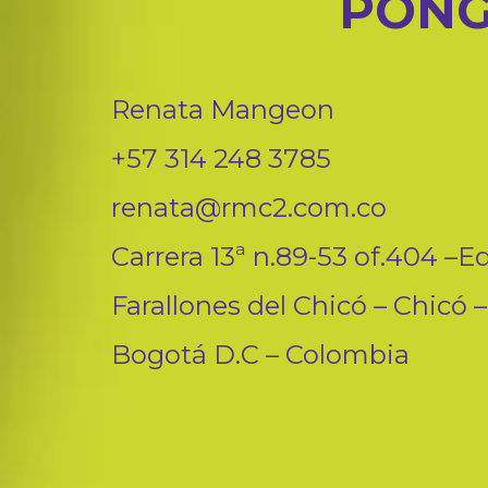
PONG
Renata Mangeon
+57 314 248 3785
renata@rmc2.com.co
Carrera 13ª n.89-53 of.404 –Ed
Farallones del Chicó – Chicó –
Bogotá D.C – Colombia