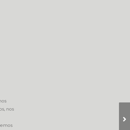
mos
s, nos
abemos