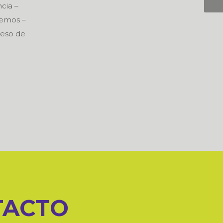
cia –
demos –
ceso de
o
TACTO