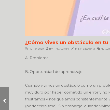
¿Cómo vives un obstáculo en tu 
1 junio, 2020
By
RMCAdmin
In
Sin categoría
No Co
A. Problema
B. Oportunidad de aprendizaje
Cuando vivimos un obstáculo como un probl
muy duro por haber cometido un error y no 
El que no arriesga no
frustramos y nos quejamos constantemente.
nada…no pierde, no
(perfeccionismo). Sin embargo, cuando vivi
gana…