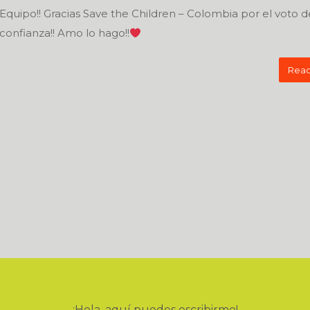
Equipo!! Gracias Save the Children – Colombia por el voto d
confianza!! Amo lo hago!!
Read
¡Hola, aquí puedes escribirme!