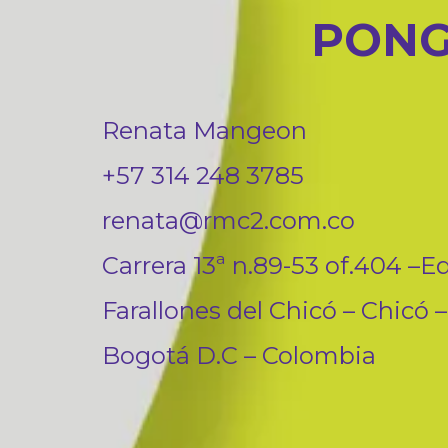
PONG
Renata Mangeon
+57 314 248 3785
renata@rmc2.com.co
Carrera 13ª n.89-53 of.404 –Ed
Farallones del Chicó – Chicó –
Bogotá D.C – Colombia