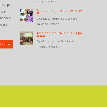
equipo de líder...
dos que
Amo con locura lo que hago
 de
💜
aría si
Que placer inmenso facilitar el
Taller de Cohesió...
sarías
Amo con locura lo que hago
❤️❤️❤️
Que honor poder facilitar el
 More
módulo “Peer t...