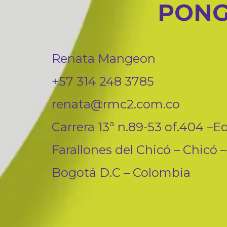
PONG
Renata Mangeon
+57 314 248 3785
renata@rmc2.com.co
Carrera 13ª n.89-53 of.404 –Ed
Farallones del Chicó – Chicó –
Bogotá D.C – Colombia