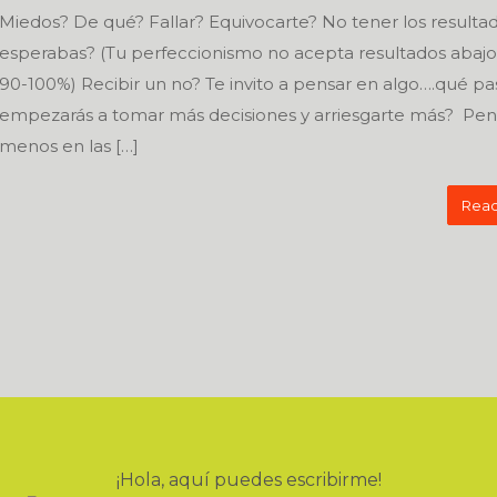
Miedos? De qué? Fallar? Equivocarte? No tener los resulta
esperabas? (Tu perfeccionismo no acepta resultados abajo
90-100%) Recibir un no? Te invito a pensar en algo….qué pas
empezarás a tomar más decisiones y arriesgarte más? Pen
menos en las […]
Read
¡Hola, aquí puedes escribirme!