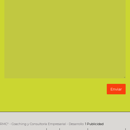
RMC² - Coaching y Consultoría Empresarial - Desarrollo:
1 Publicidad