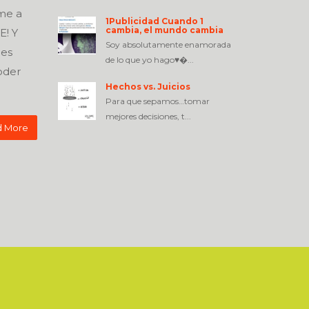
me a
1Publicidad Cuando 1
cambia, el mundo cambia
E! Y
Soy absolutamente enamorada
ces
de lo que yo hago♥�...
oder
Hechos vs. Juicios
Para que sepamos…tomar
mejores decisiones, t...
 More