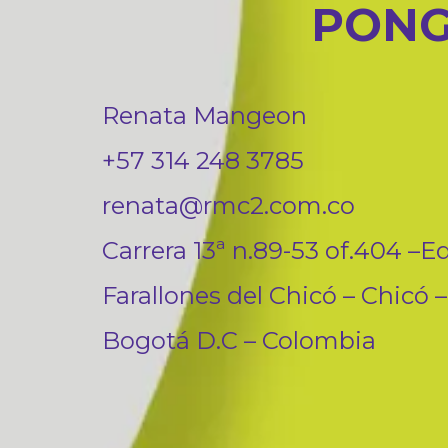
PONG
Renata Mangeon
+57 314 248 3785
renata@rmc2.com.co
Carrera 13ª n.89-53 of.404 –Ed
Farallones del Chicó – Chicó –
Bogotá D.C – Colombia