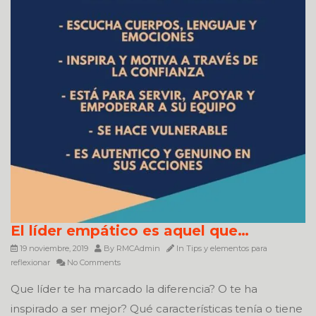
El líder empático es aquel que…
19 noviembre, 2019
By
RMCAdmin
In
Tips y elementos para
reflexionar
No Comments
Que líder te ha marcado la diferencia? O te ha
inspirado a ser mejor? Qué características tenía o tiene