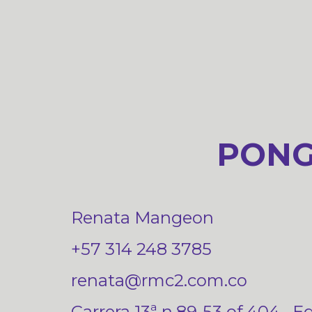
PONG
Renata Mangeon
+57 314 248 3785
renata@rmc2.com.co
Carrera 13ª n.89-53 of.404 –Ed