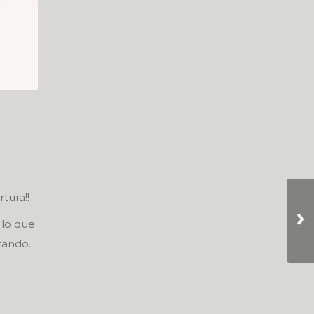
tura!!
 lo que
tando.