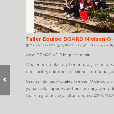
Taller Equipo BOARD NielsenIQ
22 noviembre, 2022
By
RMCAdmin
In
Sin categoría
Amo DEMASIADO lo que hago❤️
Que enorme placer y honor trabajar con el 
dedicación, enfoque, reflexiones profundas, a
Notifications ON and
Gracias infinitas y totales, NielsenIQ de Colom
OFF
ya han sido capaces de transformar y por tod
Cuanta grandeza y actitud positiva 👏🏻👏🏻👏