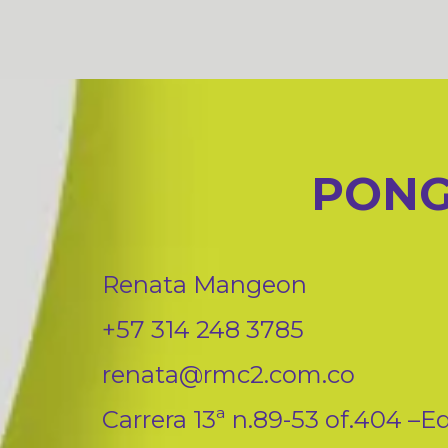
PONG
Renata Mangeon
+57 314 248 3785
renata@rmc2.com.co
Carrera 13ª n.89-53 of.404 –Ed