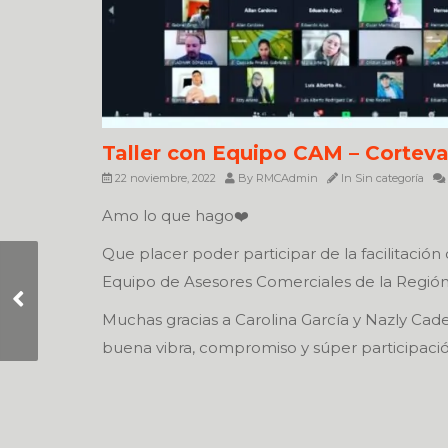
Taller con Equipo CAM – Corteva
22 noviembre, 2022
By
RMCAdmin
In
Sin categoría
Amo lo que hago❤️
Que placer poder participar de la facilitació
Equipo de Asesores Comerciales de la Regió
No ASUMAS!
Muchas gracias a Carolina García y Nazly Cade
buena vibra, compromiso y súper participació