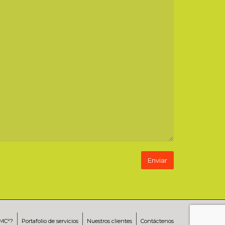
RMC²?
Portafolio de servicios
Nuestros clientes
Contáctenos