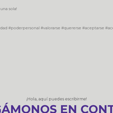
 una sola!
ridad #poderpersonal #valorarse #quererse #aceptarse #ac
¡Hola, aquí puedes escribirme!
ÁMONOS EN CON