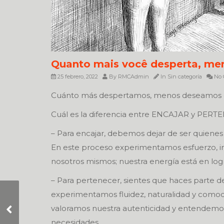
Quanto mais você desperta, men
25 febrero, 2022
By
RMCAdmin
In
Sin categoría
No 
Cuánto más despertamos, menos deseamos 
Cuál es la diferencia entre ENCAJAR y PER
– Para encajar, debemos dejar de ser quiene
En este proceso experimentamos esfuerzo, i
nosotros mismos; nuestra energía está en logr
– Para pertenecer, sientes que haces parte 
experimentamos fluidez, naturalidad y comod
Stop waiting for
valoramos nuestra autenticidad y entendemos 
everything to be
perfect to be happy
necesidades.