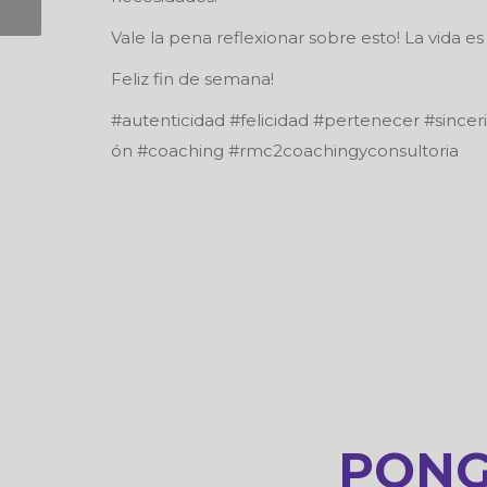
Vale la pena reflexionar sobre esto! La vida es
Feliz fin de semana!
#autenticidad #felicidad #pertenecer #since
ón #coaching #rmc2coachingyconsultoria
PONG