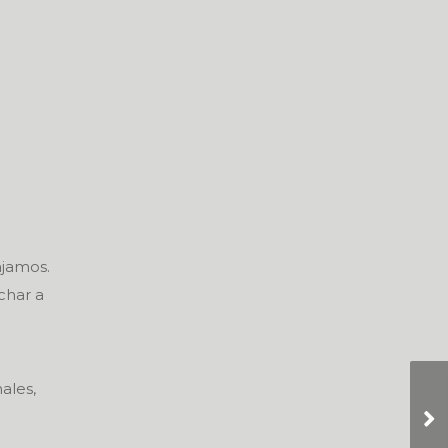
ajamos.
char a
ales,