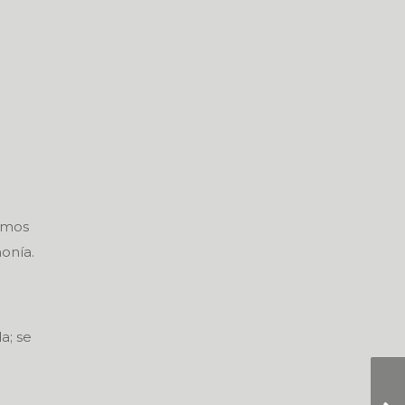
emos
onía.
a; se