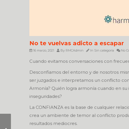
No te vuelvas adicto a escapar
16 marzo, 2021
By
RMCAdmin
In
Sin categoría
No C
Cuando evitamos conversaciones con frecuen
Desconfiamos del entorno y de nosotros mis
ser juzgados e interpretamos un conflicto co
Armonía? Quién logra armonía cuando en su i
inseguridades?
La CONFIANZA es la base de cualquier relació
crea un ambiente de temor al conflicto produ
resultados mediocres.
La próxima vez que