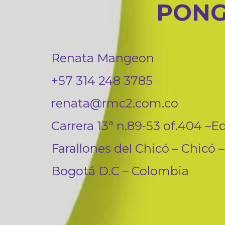
PONG
Renata Mangeon
+57 314 248 3785
renata@rmc2.com.co
Carrera 13ª n.89-53 of.404 –Ed
Farallones del Chicó – Chicó –
Bogotá D.C – Colombia