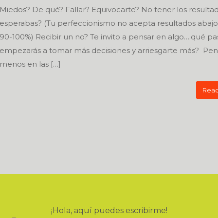
Miedos? De qué? Fallar? Equivocarte? No tener los resulta
esperabas? (Tu perfeccionismo no acepta resultados abajo
90-100%) Recibir un no? Te invito a pensar en algo….qué pas
empezarás a tomar más decisiones y arriesgarte más? Pen
menos en las […]
Read
¡Hola, aquí puedes escribirme!