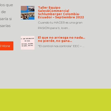
dos que
Taller Equipo
Sales&Commercial
 de
Schlumberger Colombia-
Ecuador – Septiembre 2022
aría si
Cuando tu HACER es una gran
sarías
PASIÓN para ti, lo en...
El que no arriesga no nada…
no pierde, no gana…
 More
“El control nos controla” EEC – ...