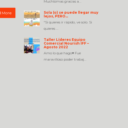
Muchísimas gracias a...
Sola (o) se puede llegar muy
 More
lejos, PERO…
“Si quieres ir rápido, ve solo. Si
quieres ...
Taller Líderes Equipo
Comercial Nourish IFF –
Agosto 2022
Amo lo que hago♥️ Fue
maravilloso poder trabaj...