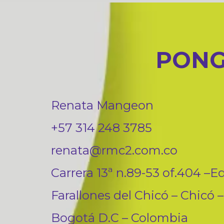
PONG
Renata Mangeon
+57 314 248 3785
renata@rmc2.com.co
Carrera 13ª n.89-53 of.404 –Ed
Farallones del Chicó – Chicó –
Bogotá D.C – Colombia