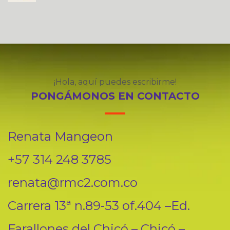
¡Hola, aquí puedes escribirme!
PONGÁMONOS EN CONTACTO
Renata Mangeon
+57 314 248 3785
renata@rmc2.com.co
Carrera 13ª n.89-53 of.404 –Ed.
Farallones del Chicó – Chicó –