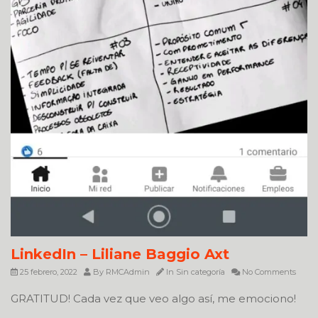
LinkedIn – Liliane Baggio Axt
25 febrero, 2022
By
RMCAdmin
In
Sin categoría
No Comments
GRATITUD! Cada vez que veo algo así, me emociono!