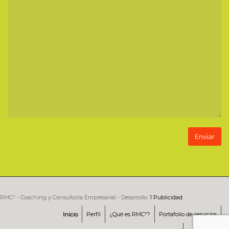
RMC² - Coaching y Consultoría Empresarial - Desarrollo:
1 Publicidad
Inicio
Perfil
¿Qué es RMC²?
Portafolio de servicios