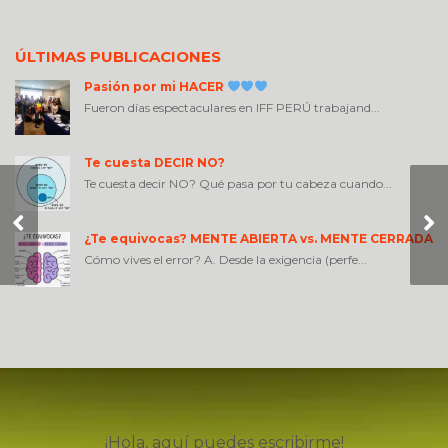
ÚLTIMAS PUBLICACIONES
Pasión por mi HACER
Fueron días espectaculares en IFF PERÚ trabajand...
Te cuesta DECIR NO?
Te cuesta decir NO? Qué pasa por tu cabeza cuando...
La relación que
tienes contigo,
afecta todas las
¿Te equivocas? MENTE ABIERTA vs. MENTE CERRADA
demás
Cómo vives el error? A. Desde la exigencia (perfe...
¡Hola, aquí puedes escribirme!