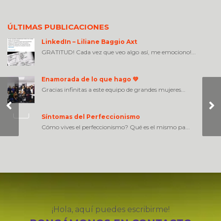
ÚLTIMAS PUBLICACIONES
LinkedIn – Liliane Baggio Axt
GRATITUD! Cada vez que veo algo así, me emociono!...
Enamorada de lo que hago 💚
Gracias infinitas a este equipo de grandes mujeres...
ZOOM brindis con
AGFA Healthcare
Síntomas del Perfeccionismo
Cómo vives el perfeccionismo? Qué es el mismo pa...
¡Hola, aquí puedes escribirme!