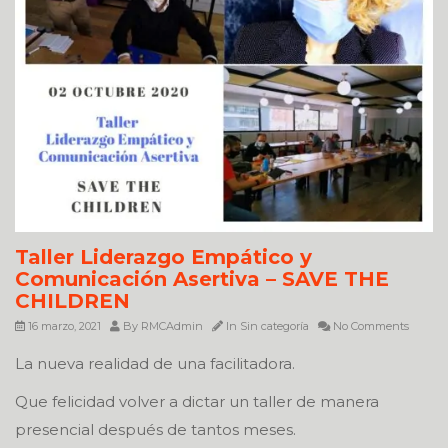
Taller Liderazgo Empático y
Comunicación Asertiva – SAVE THE
CHILDREN
16 marzo, 2021
By
RMCAdmin
In
Sin categoría
No Comments
La nueva realidad de una facilitadora.
Que felicidad volver a dictar un taller de manera
presencial después de tantos meses.