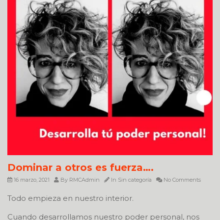
Dominar a otros es fuerza….
16 marzo, 2021
By
RMCAdmin
In
Sin categoría
No Comments
Todo empieza en nuestro interior.
Cuando desarrollamos nuestro poder personal, nos