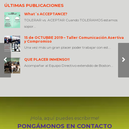
ÚLTIMAS PUBLICACIONES
What´s ACCEPTANCE?
TOLERAR vs. ACEPTAR Cuando TOLERAMOS estamos
sopor...
15 de OCTUBRE 2019 – Taller Comunicación Asertiva
y Compromiso
Una vez más un gran placer poder trabajar con est...
Un mar en calma
QUE PLACER INMENSO!!
nunca hizo un
Acompañar al Equipo Directivo extendido de Boston...
marinero experto
¡Hola, aquí puedes escribirme!
PONGÁMONOS EN CONTACTO