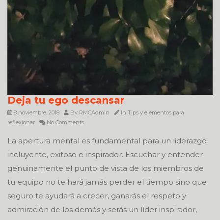
Deja tu ego descansar
8 noviembre, 2018
By
RMCAdmin
In
Tips y elementos para
reflexionar
No Comments
La apertura mental es fundamental para un liderazgo
incluyente, exitoso e inspirador. Escuchar y entender
genuinamente el punto de vista de los miembros de
tu equipo no te hará jamás perder el tiempo sino que
seguro te ayudará a crecer, ganarás el respeto y
admiración de los demás y serás un líder inspirador,