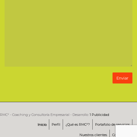
RMC² - Coaching y Consultoría Empresarial - Desarrollo:
1 Publicidad
Inicio
Perfil
¿Qué es RMC²?
Portafolio de servicios
Nuestros clientes
Contáctenos