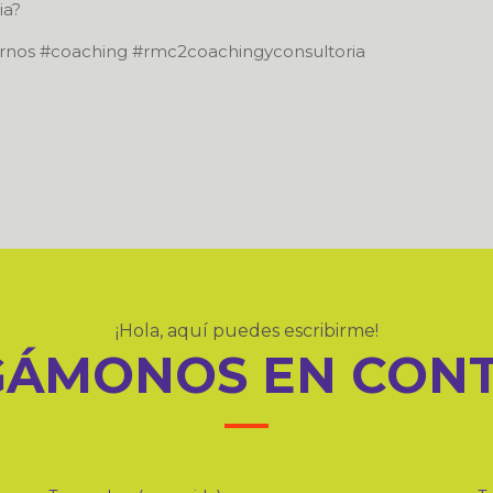
ia?
ternos #coaching #rmc2coachingyconsultoria
¡Hola, aquí puedes escribirme!
ÁMONOS EN CON