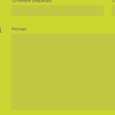
Tu nombre (requerido)
Tu
.
Mensaje