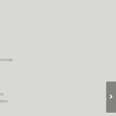
trolar.
s.
tión