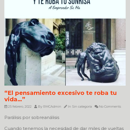
“El pensamiento excesivo te roba tu
vida…”
25 febrero, 2022
By
RMCAdmin
In
Sin categoría
No Comments
Parálisis por sobreanálisis
Cuando tenemos la necesidad de dar miles de vueltas