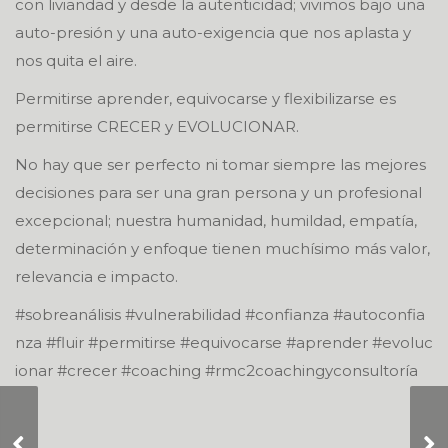
con liviandad y desde la autenticidad; vivimos bajo una
auto-presión y una auto-exigencia que nos aplasta y
nos quita el aire.
Permitirse aprender, equivocarse y flexibilizarse es
permitirse CRECER y EVOLUCIONAR.
No hay que ser perfecto ni tomar siempre las mejores
decisiones para ser una gran persona y un profesional
excepcional; nuestra humanidad, humildad, empatía,
determinación y enfoque tienen muchísimo más valor,
relevancia e impacto.
#sobreanálisis #vulnerabilidad #confianza #autoconfia
nza #fluir #permitirse #equivocarse #aprender #evoluc
ionar #crecer #coaching #rmc2coachingyconsultoría
Sola (o) se puede
llegar muy lejos,