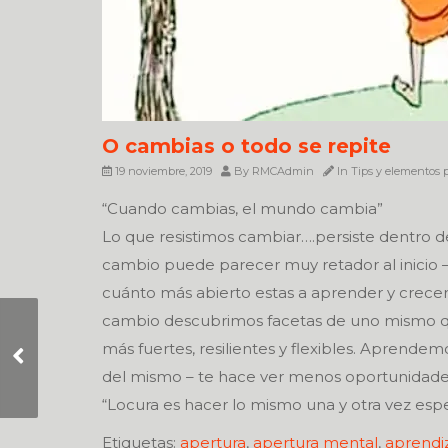
O cambias o todo se repite
19 noviembre, 2019
By
RMCAdmin
In
Tips y elementos p
“Cuando cambias, el mundo cambia”
Lo que resistimos cambiar….persiste dentro d
cambio puede parecer muy retador al inicio 
cuánto más abierto estas a aprender y crecer…
cambio descubrimos facetas de uno mismo q
Mientras tu sepas
más fuertes, resilientes y flexibles. Aprendemo
quien eres, no tienes
del mismo – te hace ver menos oportunidades,
nada que demostrar
“Locura es hacer lo mismo una y otra vez espe
Etiquetas:
apertura
,
apertura mental
,
aprendi