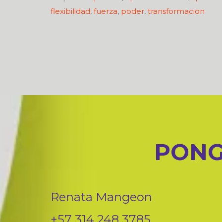
flexibilidad
,
fuerza
,
poder
,
transformacion
PONG
Renata Mangeon
+57 314 248 3785