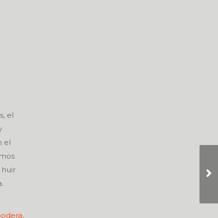
, el
y
 el
emos
 huir
.
odera
,