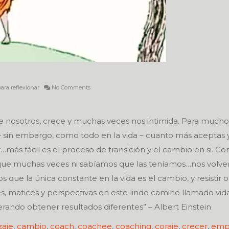
ara reflexionar
No Comments
e nosotros, crece y muchas veces nos intimida. Para muchos
– sin embargo, como todo en la vida – cuanto más aceptas 
más fácil es el proceso de transición y el cambio en si. Con
ue muchas veces ni sabíamos que las teníamos…nos volv
s que la única constante en la vida es el cambio, y resistir o
 matices y perspectivas en este lindo camino llamado vida
rando obtener resultados diferentes” – Albert Einstein
zaje
,
cambio
,
coach
,
coachee
,
coaching
,
coraje
,
crecer
,
emp