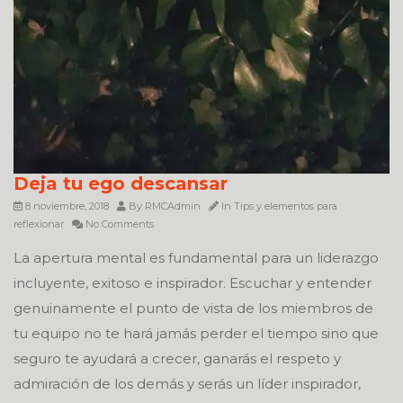
Deja tu ego descansar
8 noviembre, 2018
By
RMCAdmin
In
Tips y elementos para
reflexionar
No Comments
La apertura mental es fundamental para un liderazgo
incluyente, exitoso e inspirador. Escuchar y entender
genuinamente el punto de vista de los miembros de
tu equipo no te hará jamás perder el tiempo sino que
seguro te ayudará a crecer, ganarás el respeto y
admiración de los demás y serás un líder inspirador,